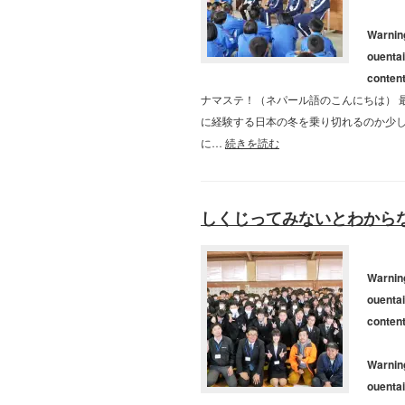
Warnin
ouentai
conten
ナマステ！（ネパール語のこんにちは） 
に経験する日本の冬を乗り切れるのか少し
に…
続きを読む
しくじってみないとわからない!!
Warnin
ouentai
conten
Warnin
ouentai