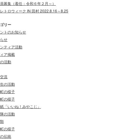
員募集（着任：令和６年２月～）
レトロウィーク IN 田村 2022.8.16～8.25
ゴリー
ントのお知らせ
らせ
ンティア活動
ィア掲載
の活動
交流
生の活動
町の様子
町の様子
紙「いいね！みやこじ」
隊の活動
類
町の様子
の伝統