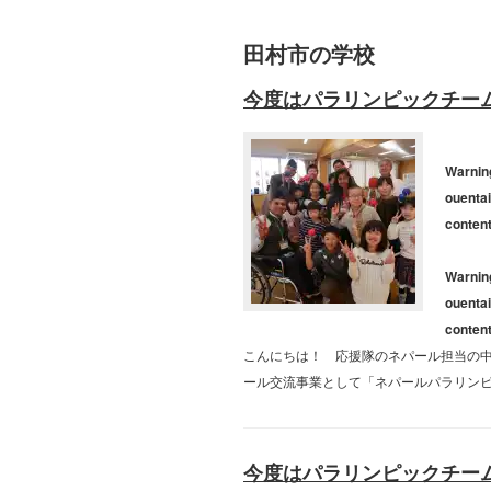
田村市の学校
今度はパラリンピックチー
Warnin
ouentai
conten
Warnin
ouentai
conten
こんにちは！ 応援隊のネパール担当の中村
ール交流事業として「ネパールパラリン
今度はパラリンピックチー