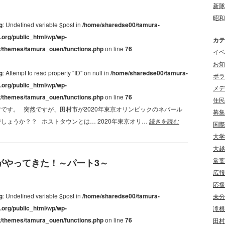
新隊
昭和
g
: Undefined variable $post in
/home/sharedse00/tamura-
.org/public_html/wp/wp-
カテ
t/themes/tamura_ouen/functions.php
on line
76
イベ
お知
g
: Attempt to read property "ID" on null in
/home/sharedse00/tamura-
ボラ
.org/public_html/wp/wp-
メデ
t/themes/tamura_ouen/functions.php
on line
76
住民
です。 突然ですが、田村市が2020年東京オリンピックのネパール
募集
しょうか？？ ホストタウンとは… 2020年東京オリ…
続きを読む
国際
大学
大越
常葉
がやってきた！～パート3～
広報
応援
g
: Undefined variable $post in
/home/sharedse00/tamura-
未分
.org/public_html/wp/wp-
滝根
t/themes/tamura_ouen/functions.php
on line
76
田村