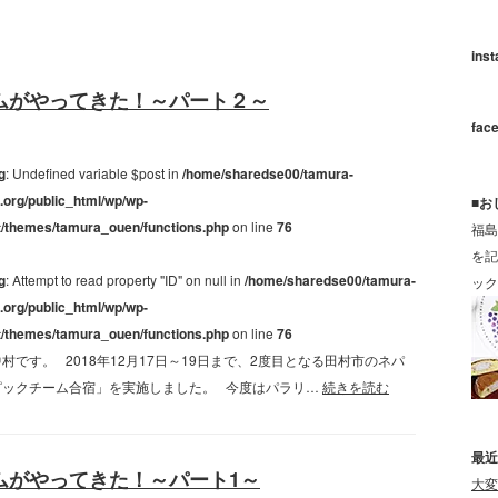
ins
ムがやってきた！～パート２～
fac
g
: Undefined variable $post in
/home/sharedse00/tamura-
.org/public_html/wp/wp-
■お
t/themes/tamura_ouen/functions.php
on line
76
福島
を記
g
: Attempt to read property "ID" on null in
/home/sharedse00/tamura-
ック
.org/public_html/wp/wp-
t/themes/tamura_ouen/functions.php
on line
76
です。 2018年12月17日～19日まで、2度目となる田村市のネパ
ピックチーム合宿」を実施しました。 今度はパラリ…
続きを読む
最近
ムがやってきた！～パート1～
大変