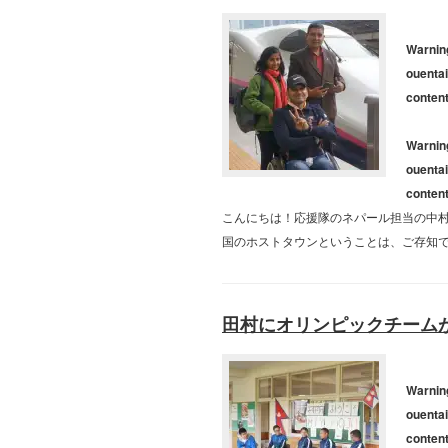
Warnin
ouentai
conten
Warnin
ouentai
conten
こんにちは！応援隊のネパール担当の中村
国のホストタウンということは、ご存知で
田村にオリンピックチーム
Warnin
ouentai
conten