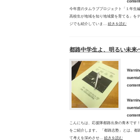
conten
今年度のタムラブプロジェクト「１年生編
高校生が地域を知り地域愛を育てる」を
ジでも紹介していま…
続きを読む
都路中学生よ、明るい未来
Warnin
ouentai
conten
Warnin
ouentai
conten
こんにちは、応援隊都路出身の青木です！
をご紹介します。 「都路志塾」とは、都
て考えを深めさせ…
続きを読む