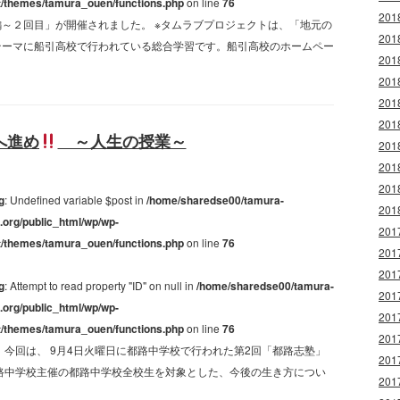
t/themes/tamura_ouen/functions.php
on line
76
20
～２回目」が開催されました。 ※タムラブプロジェクトは、「地元の
20
テーマに船引高校で行われている総合学習です。船引高校のホームペー
20
20
20
20
へ進め
～人生の授業～
20
20
20
g
: Undefined variable $post in
/home/sharedse00/tamura-
20
.org/public_html/wp/wp-
20
t/themes/tamura_ouen/functions.php
on line
76
20
20
g
: Attempt to read property "ID" on null in
/home/sharedse00/tamura-
20
.org/public_html/wp/wp-
20
t/themes/tamura_ouen/functions.php
on line
76
20
 今回は、 9月4日火曜日に都路中学校で行われた第2回「都路志塾」
20
路中学校主催の都路中学校全校生を対象とした、今後の生き方につい
20