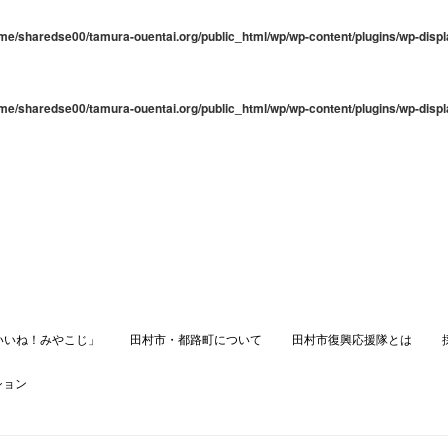
me/sharedse00/tamura-ouentai.org/public_html/wp/wp-content/plugins/wp-displ
me/sharedse00/tamura-ouentai.org/public_html/wp/wp-content/plugins/wp-displ
いいね！みやこじ」
田村市・都路町について
田村市復興応援隊とは
ション