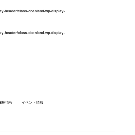
ay-header/class-obenland-wp-display-
ay-header/class-obenland-wp-display-
採用情報
イベント情報