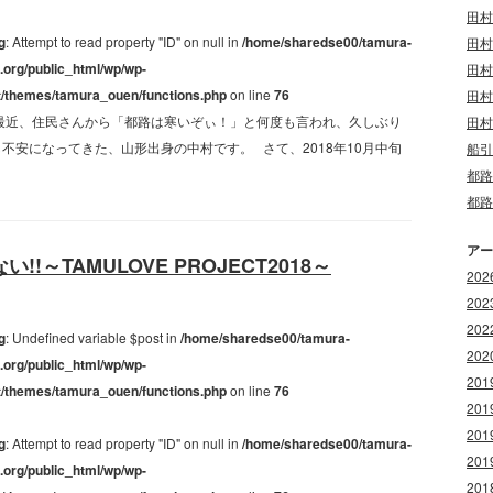
田村
g
: Attempt to read property "ID" on null in
/home/sharedse00/tamura-
田村
.org/public_html/wp/wp-
田村
t/themes/tamura_ouen/functions.php
on line
76
田村
最近、住民さんから「都路は寒いぞぃ！」と何度も言われ、久しぶり
田村
不安になってきた、山形出身の中村です。 さて、2018年10月中旬
船引
都路
都路
アー
～TAMULOVE PROJECT2018～
20
20
20
g
: Undefined variable $post in
/home/sharedse00/tamura-
20
.org/public_html/wp/wp-
20
t/themes/tamura_ouen/functions.php
on line
76
20
20
g
: Attempt to read property "ID" on null in
/home/sharedse00/tamura-
20
.org/public_html/wp/wp-
20