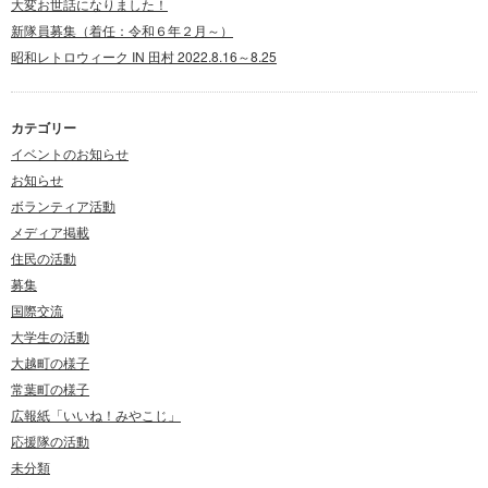
大変お世話になりました！
新隊員募集（着任：令和６年２月～）
昭和レトロウィーク IN 田村 2022.8.16～8.25
カテゴリー
イベントのお知らせ
お知らせ
ボランティア活動
メディア掲載
住民の活動
募集
国際交流
大学生の活動
大越町の様子
常葉町の様子
広報紙「いいね！みやこじ」
応援隊の活動
未分類