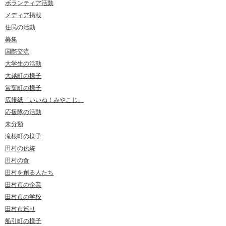
ボランティア活動
メディア掲載
住民の活動
募集
国際交流
大学生の活動
大越町の様子
常葉町の様子
広報紙「いいね！みやこじ」
応援隊の活動
未分類
滝根町の様子
田村の伝統
田村の食
田村を創る人たち
田村市の企業
田村市の学校
田村市巡り
船引町の様子