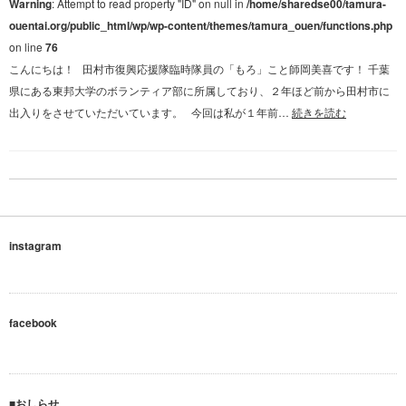
Warning
: Attempt to read property "ID" on null in
/home/sharedse00/tamura-
ouentai.org/public_html/wp/wp-content/themes/tamura_ouen/functions.php
on line
76
こんにちは！ 田村市復興応援隊臨時隊員の「もろ」こと師岡美喜です！ 千葉
県にある東邦大学のボランティア部に所属しており、２年ほど前から田村市に
出入りをさせていただいています。 今回は私が１年前…
続きを読む
instagram
facebook
■おしらせ