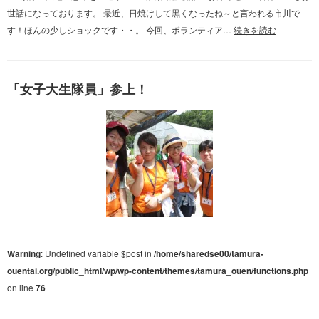
世話になっております。 最近、日焼けして黒くなったね～と言われる市川で
す！ほんの少しショックです・・。 今回、ボランティア…
続きを読む
「女子大生隊員」参上！
Warning
: Undefined variable $post in
/home/sharedse00/tamura-
ouentai.org/public_html/wp/wp-content/themes/tamura_ouen/functions.php
on line
76