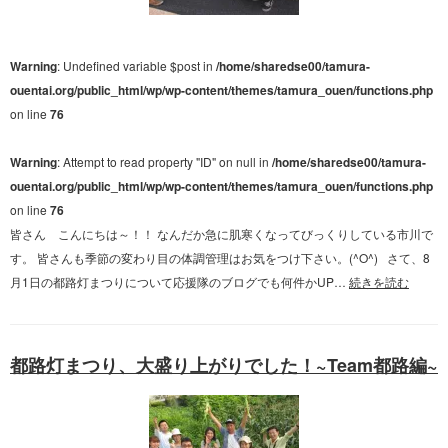
Warning
: Undefined variable $post in
/home/sharedse00/tamura-
ouentai.org/public_html/wp/wp-content/themes/tamura_ouen/functions.php
on line
76
Warning
: Attempt to read property "ID" on null in
/home/sharedse00/tamura-
ouentai.org/public_html/wp/wp-content/themes/tamura_ouen/functions.php
on line
76
皆さん こんにちは～！！ なんだか急に肌寒くなってびっくりしている市川で
す。 皆さんも季節の変わり目の体調管理はお気をつけ下さい。(^O^) さて、8
月1日の都路灯まつりについて応援隊のブログでも何件かUP…
続きを読む
都路灯まつり、大盛り上がりでした！~Team都路編~