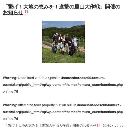
「繋げ！大地の恵みを！進撃の里山大作戦」開催の
お知らせ
Warning
: Undefined variable $post in
/home/sharedse00/tamura-
ouentai.org/public_html/wp/wp-content/themes/tamura_ouen/functions.php
on line
76
Warning
: Attempt to read property "ID" on null in
/home/sharedse00/tamura-
ouentai.org/public_html/wp/wp-content/themes/tamura_ouen/functions.php
on line
76
「繋げ！大地の恵みを！進撃の里山大作戦」開催のお知らせ
皆様いつもお