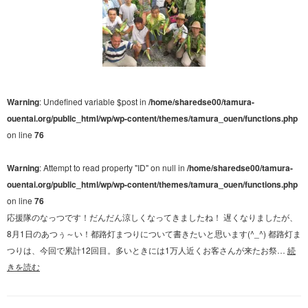
Warning
: Undefined variable $post in
/home/sharedse00/tamura-
ouentai.org/public_html/wp/wp-content/themes/tamura_ouen/functions.php
on line
76
Warning
: Attempt to read property "ID" on null in
/home/sharedse00/tamura-
ouentai.org/public_html/wp/wp-content/themes/tamura_ouen/functions.php
on line
76
応援隊のなっつです！だんだん涼しくなってきましたね！ 遅くなりましたが、
8月1日のあつぅ～い！都路灯まつりについて書きたいと思います(^_^) 都路灯ま
つりは、今回で累計12回目。多いときには1万人近くお客さんが来たお祭…
続
きを読む