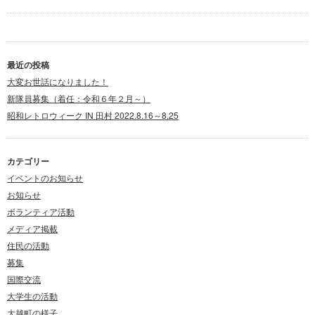
最近の投稿
大変お世話になりました！
新隊員募集（着任：令和６年２月～）
昭和レトロウィーク IN 田村 2022.8.16～8.25
カテゴリー
イベントのお知らせ
お知らせ
ボランティア活動
メディア掲載
住民の活動
募集
国際交流
大学生の活動
大越町の様子