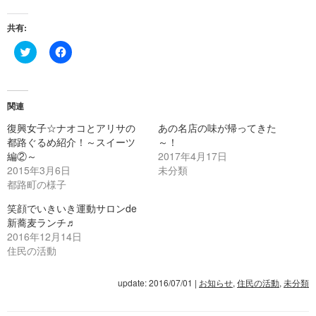
共有:
ク
Facebook
リ
で
ッ
共
ク
有
し
す
て
る
Twitter
に
関連
で
は
共
ク
復興女子☆ナオコとアリサの
あの名店の味が帰ってきた
有
リ
都路ぐるめ紹介！～スイーツ
～！
(新
ッ
し
ク
編②～
2017年4月17日
い
し
2015年3月6日
ウ
て
未分類
ィ
く
都路町の様子
ン
だ
ド
さ
ウ
い
笑顔でいきいき運動サロンde
で
(新
新蕎麦ランチ♬
開
し
き
い
2016年12月14日
ま
ウ
住民の活動
す)
ィ
ン
ド
ウ
update: 2016/07/01
|
お知らせ
,
住民の活動
,
未分類
で
開
き