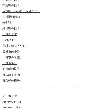
常葉町の様子
広報紙「いいね！みやこじ」
応援隊の活動
未分類
滝根町の様子
田村の伝統
田村の食
田村を創る人たち
田村市の企業
田村市の学校
田村市巡り
船引町の様子
都路散策案内
都路町の様子
アーカイブ
2026年3月
(1)
2023年12月
(1)